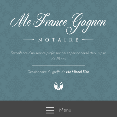
L’excellence d’un service professionnel et personnalisé depuis plus
de 25 ans
Cessionnaire du greffe de
Me Michel Blais
Menu